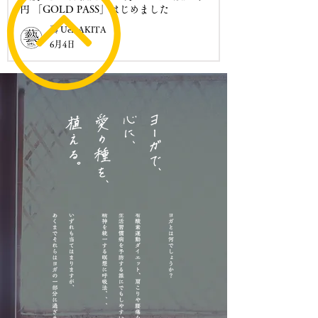
円 「GOLD PASS」はじめました
藝 UeL AKITA
6月4日