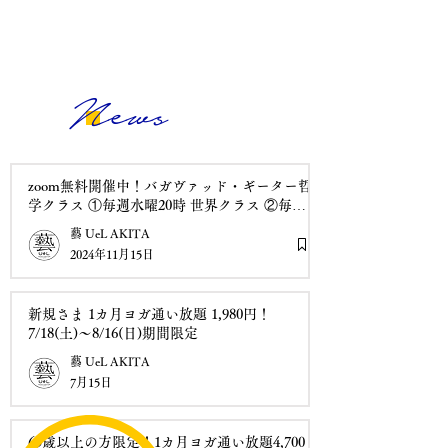
​家族パスポート
詳しくは
こちら
から
News
zoom無料開催中！バガヴァッド・ギーター哲
学クラス ①毎週水曜20時 世界クラス ②毎週
火曜6時 解説講座
藝 UeL AKITA
2024年11月15日
新規さま 1カ月ヨガ通い放題 1,980円！
7/18(土)～8/16(日)期間限定
藝 UeL AKITA
7月15日
65歳以上の方限定！1カ月ヨガ通い放題4,700