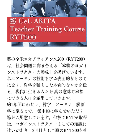
藝の全米ヨガアライアンス200（RYT200）
は、社会問題に向き合える「本物のヨガイ
ンストラクターの養成」を掲げています。
単にアーサナの技術を学ぶ表面的なもので
はなく、哲学を軸とした本質的なヨガを伝
え、現代に生きる人々を 真の意味で幸福
にできる人材を輩出し
ていきます。
約1年間にわたり、哲学、アーサナ、
解剖
学に至るまで、 集
中的に学
んでいただく
場をご用意しています。他校でRYTを取得
後、ヨガインストラクターとしての知識に
迷いがあり、2回目として藝のRYT200を受