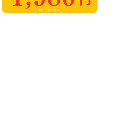
​ご新規さま 初回レッスン・マット
​無料
​はじめてのご予約はこちら
65歳以上限定！​
1カ月ヨガ通い放題 ￥4,700
GOLD PASS
​ゴールドパス
詳しくは
こちら
から
家族みんなでおトクな
通い放題プラン