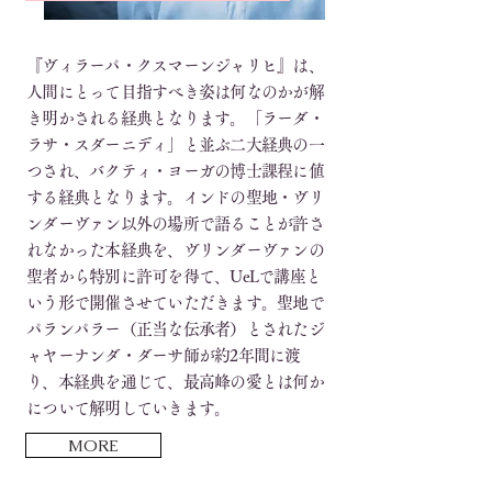
『ヴィラーパ・クスマーンジャリヒ』は、
人間にとって目指すべき姿は何なのかが解
き明かされる経典となります。「ラーダ・
ラサ・スダーニディ」と並ぶ二大経典の一
つされ、バクティ・ヨーガの博士課程に値
する経典となります。インドの聖地・ヴリ
ンダーヴァン以外の場所で語ることが許さ
れなかった本経典を、ヴリンダーヴァンの
聖者から特別に許可を得て、UeLで講座と
いう形で開催させていただきます。
聖地で
パランパラー（正当な伝承者）とされたジ
ャヤーナンダ・ダーサ師が約2年間に渡
り、本経典を通じて、最高峰の愛とは何か
について解明していきます。
MORE