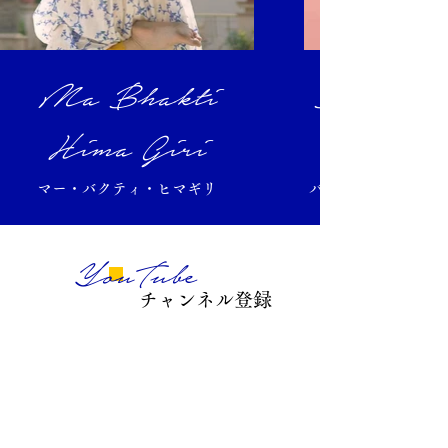
Ma Bhakti
Bhakti V
Hima Giri
マー・バクティ・ヒマギリ
バクティ・ヴラジャ
YouTube
チャンネル登録