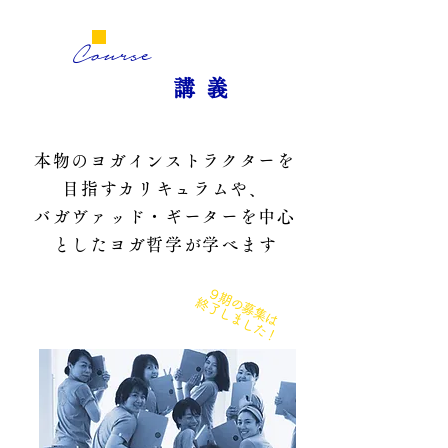
Course
Course
講 義
本物のヨガインストラクターを
目指すカリキュラムや、
バガヴァッド・ギーターを中心
とした
ヨガ哲
学が学べます
９期の募集は
終了しました！