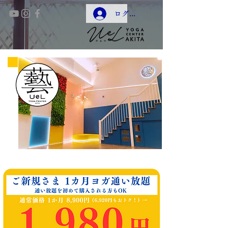
ログイン
7/18(土)
～
8/16(日)まで